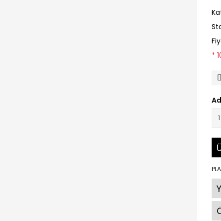
Ka
St
Fi
* 
Ad
Ü
PLA
Ö