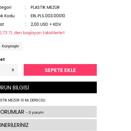
tegori
PLASTİK MEZÜR
ok Kodu
ERL.PLS.003.00010
yat
2,00 USD + KDV
10,73 TL den başlayan taksitlerle!!
Karşılaştır
et
SEPETE EKLE
RÜN BİLGİSİ
STİK MEZÜR 10 ML DERECELİ
YORUMLAR
- 0 yorum
NERİLERİNİZ