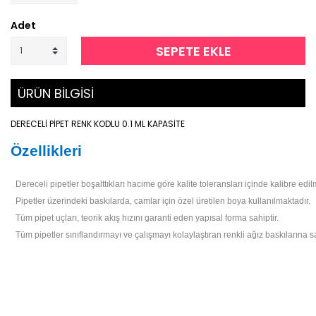
Adet
SEPETE EKLE
ÜRÜN BİLGİSİ
DERECELİ PİPET RENK KODLU 0.1 ML KAPASİTE
Özellikleri
Dereceli pipetler boşalttıkları hacime göre kalite toleransları içinde kalibre edilm
Pipetler üzerindeki baskılarda, camlar için özel üretilen boya kullanılmaktadır.
Tüm pipet uçları, teorik akış hızını garanti eden yapısal forma sahiptir.
Tüm pipetler sınıflandırmayı ve çalışmayı kolaylaştıran renkli ağız baskılarına sa