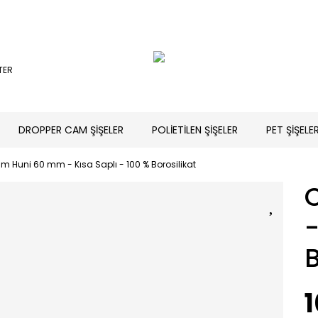
TER
DROPPER CAM ŞİŞELER
POLİETİLEN ŞİŞELER
PET ŞİŞELE
m Huni 60 mm - Kısa Saplı - 100 % Borosilikat
-
B
1