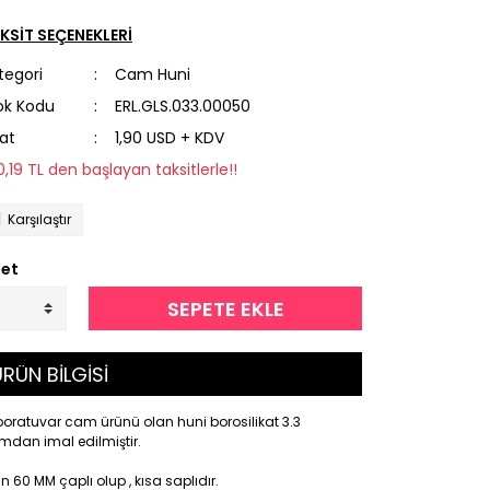
KSİT SEÇENEKLERİ
tegori
Cam Huni
ok Kodu
ERL.GLS.033.00050
yat
1,90 USD + KDV
10,19 TL den başlayan taksitlerle!!
Karşılaştır
et
SEPETE EKLE
RÜN BİLGİSİ
oratuvar cam ürünü olan huni borosilikat 3.3
mdan imal edilmiştir.
n 60 MM çaplı olup , kısa saplıdır.