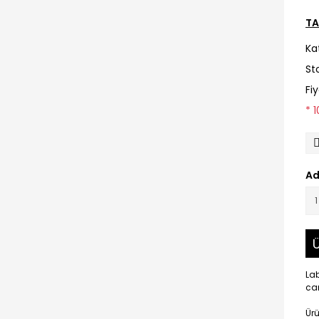
TA
Ka
St
Fi
* 
Ad
Ü
Lab
ca
Ürü