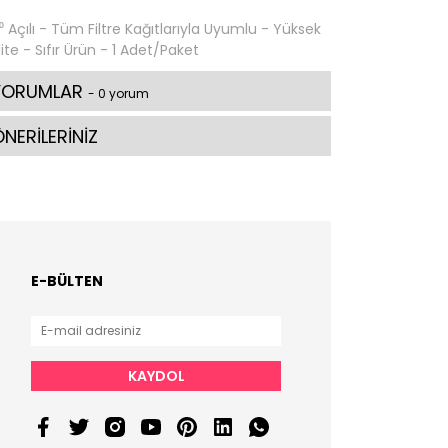
⁰ Açılı - Tüm Filtre Kağıtlarıyla Uyumlu - Yüksek
lite - Sıfır Ürün - 1 Adet/Paket
YORUMLAR
- 0 yorum
NERİLERİNİZ
E-BÜLTEN
KAYDOL