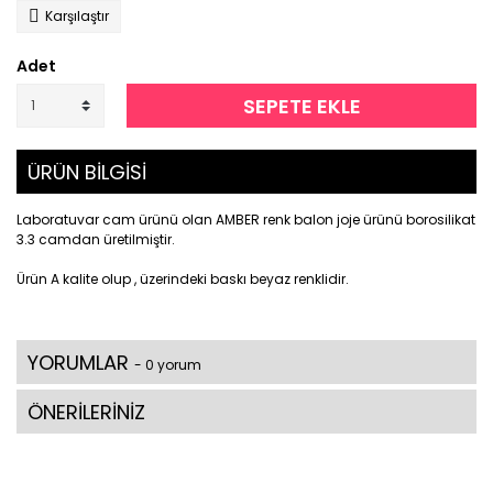
Karşılaştır
Adet
SEPETE EKLE
ÜRÜN BİLGİSİ
Laboratuvar cam ürünü olan AMBER renk balon joje ürünü borosilikat
3.3 camdan üretilmiştir.
Ürün A kalite olup , üzerindeki baskı beyaz renklidir.
YORUMLAR
- 0 yorum
ÖNERİLERİNİZ